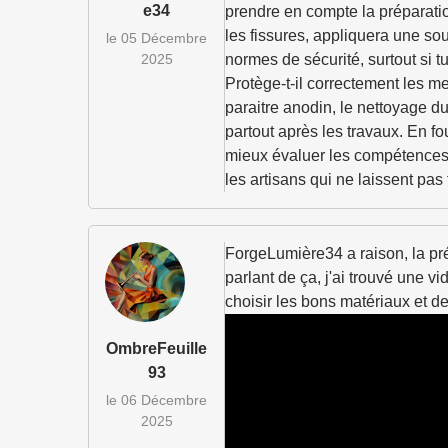
e34
prendre en compte la préparation
les fissures, appliquera une sou
le 05 Décembre
2025
normes de sécurité, surtout si 
Protège-t-il correctement les me
paraitre anodin, le nettoyage d
partout après les travaux. En fou
mieux évaluer les compétences et
les artisans qui ne laissent pas t
ForgeLumière34 a raison, la prépa
parlant de ça, j'ai trouvé une v
choisir les bons matériaux et d
OmbreFeuille
93
le 06 Décembre
2025