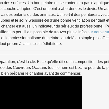
 des surfaces. Un bon peintre ne se contentera pas d'appliquer la
s-couche adaptée. C'est un point à aborder dès le devis. Un autr
tu as des enfants ou des animaux. Utilise-t-il des peintures av
ubles et le sol ? S'assure-t-il d'une bonne ventilation pendant e
u chantier est aussi un indicateur du sérieux du professionnel. 
illant un peu, il est possible de trouver plus d'infos
sur trouveru
 le professionnalisme du peintre, au-delà du simple prix affiché
out propre à la fin, c'est rédhibitoire.
ration, c'est la clé. Et ce qu'elle dit sur la composition des pei
idéo des Couvreurs Occitans (oui, le nom est bizarre pour de la p
e bien préparer le chantier avant de commencer: