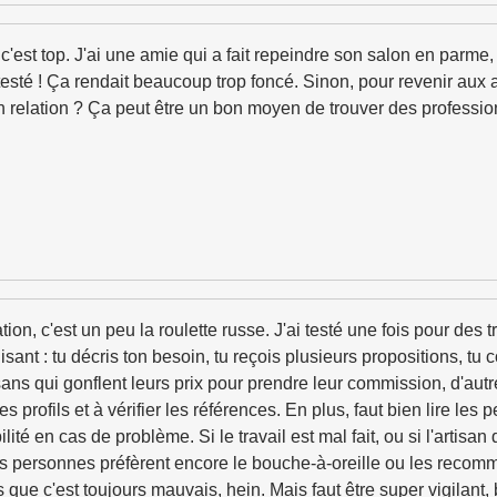
, c'est top. J'ai une amie qui a fait repeindre son salon en parme,
détesté ! Ça rendait beaucoup trop foncé. Sinon, pour revenir aux 
n relation ? Ça peut être un bon moyen de trouver des professio
ion, c'est un peu la roulette russe. J'ai testé une fois pour des
isant : tu décris ton besoin, tu reçois plusieurs propositions, tu 
sans qui gonflent leurs prix pour prendre leur commission, d'autre
 profils et à vérifier les références. En plus, faut bien lire les 
é en cas de problème. Si le travail est mal fait, ou si l'artisan 
s personnes préfèrent encore le bouche-à-oreille ou les recom
s que c'est toujours mauvais, hein. Mais faut être super vigilant, b