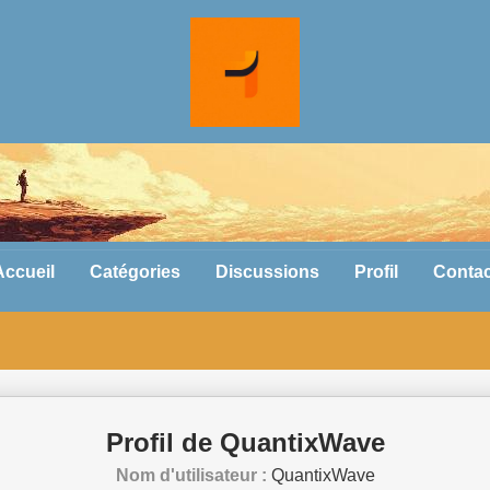
Accueil
Catégories
Discussions
Profil
Contac
Profil de QuantixWave
Nom d'utilisateur :
QuantixWave